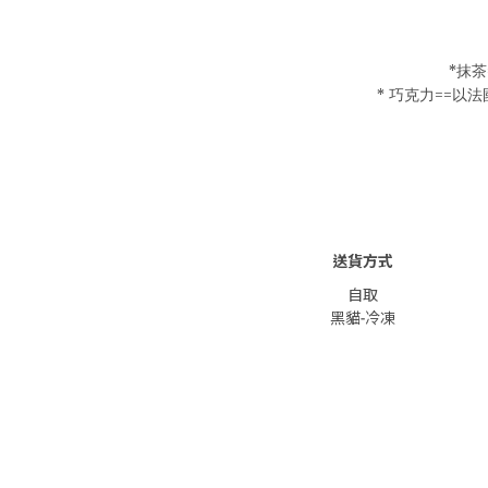
*抹
* 巧克力==以
送貨方式
自取
黑貓-冷凍