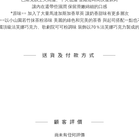
讓內在還帶些濕潤 保留滑嫩綿細的口感
*原味== 加入了大量馬達加斯加香草莢 讓奶香甜味有更多層次
茶==以小山園若竹抹茶粉添味 美麗的綠色和完美的茶香 與起司搭配一點也
法國頂級
法芙娜巧克力、歌劇院可可粉調味 裝飾以
％法芙娜巧克力製成的
70
送貨及付款方式
顧客評價
尚未有任何評價